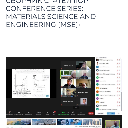
СБОРНИК СТАТЕЙ (IOP
даты
CONFERENCE SERIES:
MATERIALS SCIENCE AND
Место проведения конференции
ENGINEERING (MSE)).
Регистрация участников
Информационные материалы
Архив
Контактная информация